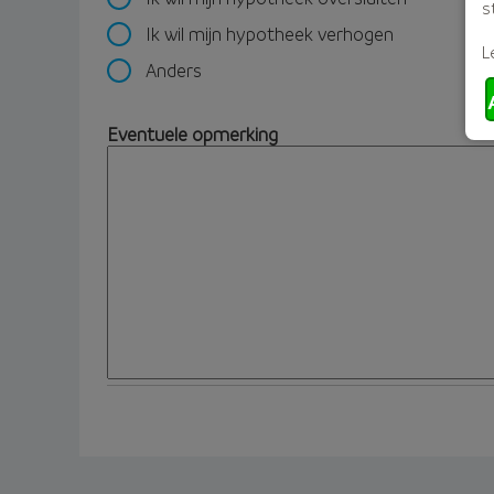
s
Ik wil mijn hypotheek verhogen
L
Anders
Eventuele opmerking