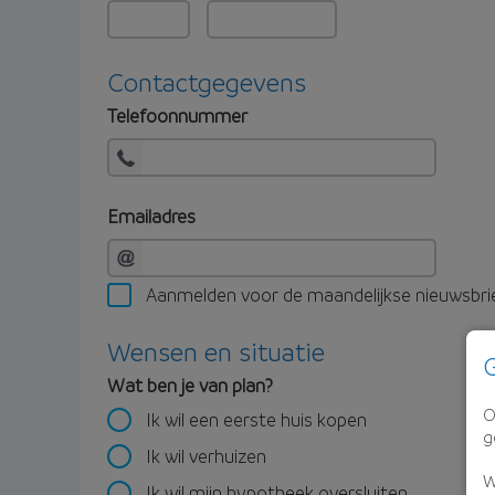
Contactgegevens
Telefoonnummer
Emailadres
Aanmelden voor de maandelijkse nieuwsbri
Wensen en situatie
G
Wat ben je van plan?
O
Ik wil een eerste huis kopen
g
Ik wil verhuizen
W
Ik wil mijn hypotheek oversluiten