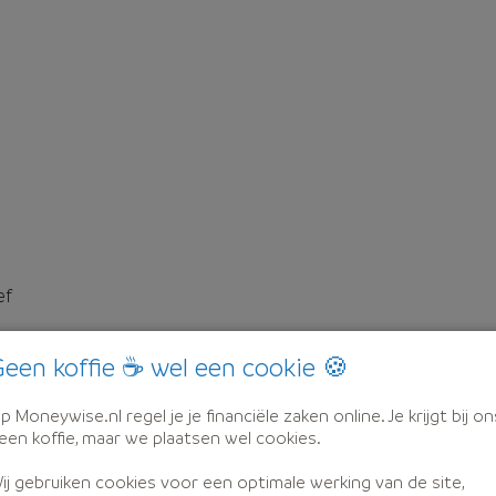
ef
een koffie ☕ wel een cookie 🍪
p Moneywise.nl regel je je financiële zaken online. Je krijgt bij on
een koffie, maar we plaatsen wel cookies.
ij gebruiken cookies voor een optimale werking van de site,