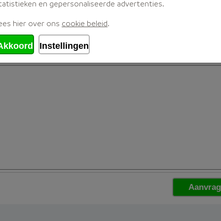
tatistieken en gepersonaliseerde advertenties.
ees hier over ons
cookie beleid
.
Akkoord
Instellingen