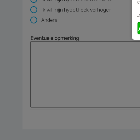
s
Ik wil mijn hypotheek verhogen
L
Anders
Eventuele opmerking