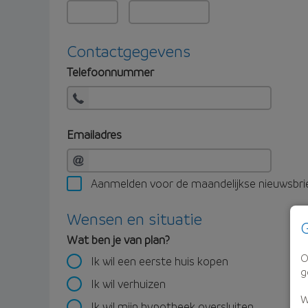
Contactgegevens
Telefoonnummer
Emailadres
Aanmelden voor de maandelijkse nieuwsbri
Wensen en situatie
G
Wat ben je van plan?
O
Ik wil een eerste huis kopen
g
Ik wil verhuizen
W
Ik wil mijn hypotheek oversluiten