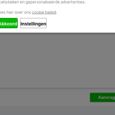
tatistieken en gepersonaliseerde advertenties.
ees hier over ons
cookie beleid
.
Akkoord
Instellingen