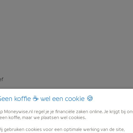
ef
een koffie ☕ wel een cookie 🍪
p Moneywise.nl regel je je financiële zaken online. Je krijgt bij on
een koffie, maar we plaatsen wel cookies.
ij gebruiken cookies voor een optimale werking van de site,