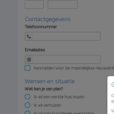
Contactgegevens
Telefoonnummer
Emailadres
Aanmelden voor de maandelijkse nieuwsbri
Wensen en situatie
G
Wat ben je van plan?
O
Ik wil een eerste huis kopen
g
Ik wil verhuizen
W
Ik wil mijn hypotheek oversluiten