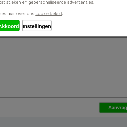
tatistieken en gepersonaliseerde advertenties.
ees hier over ons
cookie beleid
.
Akkoord
Instellingen