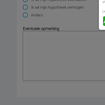
s
Ik wil mijn hypotheek verhogen
L
Anders
Eventuele opmerking