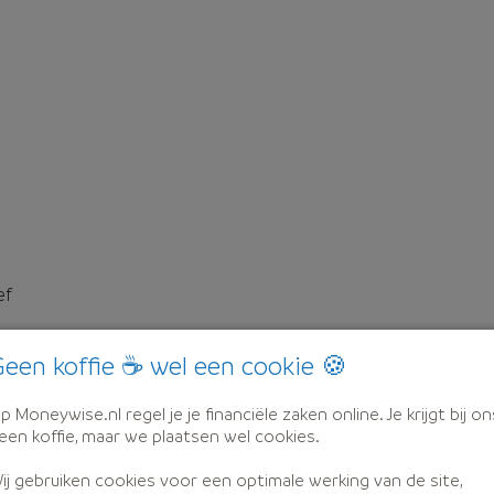
ef
een koffie ☕ wel een cookie 🍪
p Moneywise.nl regel je je financiële zaken online. Je krijgt bij on
een koffie, maar we plaatsen wel cookies.
ij gebruiken cookies voor een optimale werking van de site,