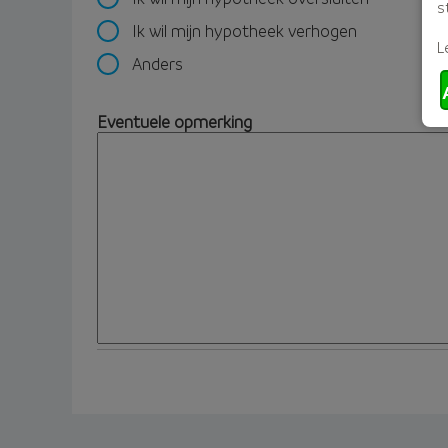
s
Ik wil mijn hypotheek verhogen
L
Anders
Eventuele opmerking