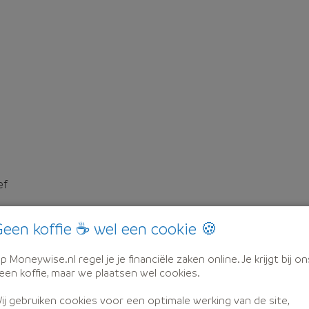
ef
een koffie ☕ wel een cookie 🍪
p Moneywise.nl regel je je financiële zaken online. Je krijgt bij on
een koffie, maar we plaatsen wel cookies.
ij gebruiken cookies voor een optimale werking van de site,