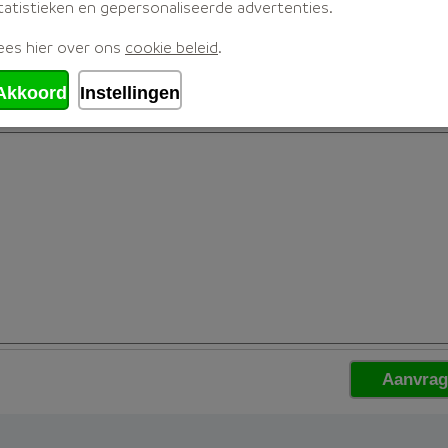
tatistieken en gepersonaliseerde advertenties.
ees hier over ons
cookie beleid
.
Akkoord
Instellingen