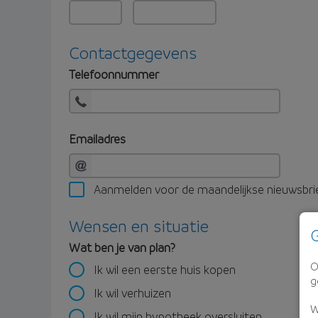
Contactgegevens
Telefoonnummer
Emailadres
Aanmelden voor de maandelijkse nieuwsbri
Wensen en situatie
G
Wat ben je van plan?
O
Ik wil een eerste huis kopen
g
Ik wil verhuizen
W
Ik wil mijn hypotheek oversluiten