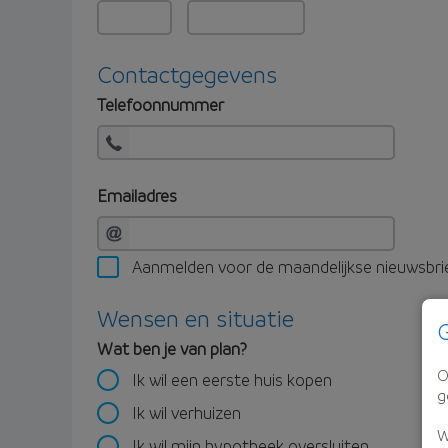
Contactgegevens
Telefoonnummer
Emailadres
Aanmelden voor de maandelijkse nieuwsbri
Wensen en situatie
G
Wat ben je van plan?
O
Ik wil een eerste huis kopen
g
Ik wil verhuizen
W
Ik wil mijn hypotheek oversluiten