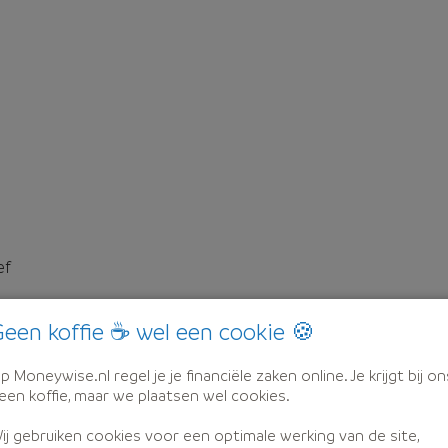
ef
een koffie ☕ wel een cookie 🍪
p Moneywise.nl regel je je financiële zaken online. Je krijgt bij on
een koffie, maar we plaatsen wel cookies.
ij gebruiken cookies voor een optimale werking van de site,