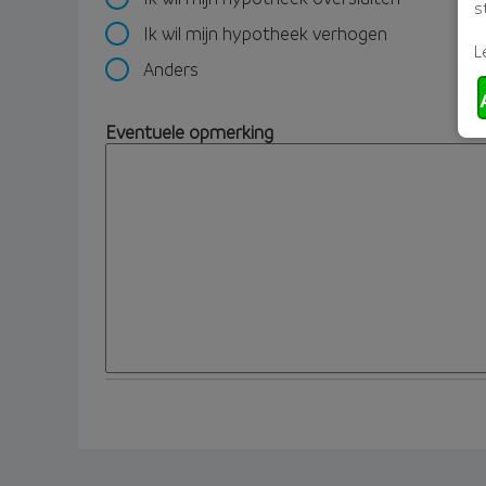
s
Ik wil mijn hypotheek verhogen
L
Anders
Eventuele opmerking