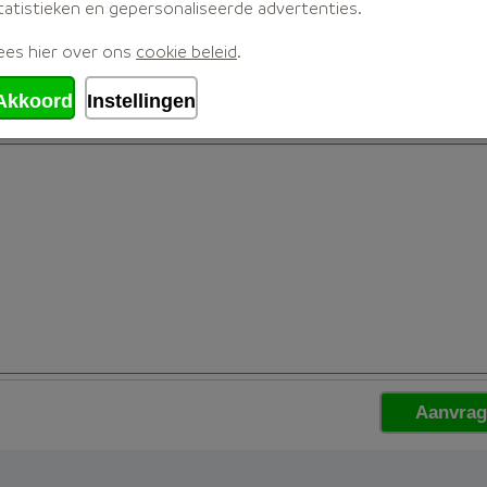
tatistieken en gepersonaliseerde advertenties.
ees hier over ons
cookie beleid
.
Akkoord
Instellingen