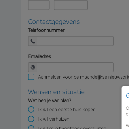
Contactgegevens
Telefoonnummer
Emailadres
Aanmelden voor de maandelijkse nieuwsbri
Wensen en situatie
G
Wat ben je van plan?
O
Ik wil een eerste huis kopen
g
Ik wil verhuizen
W
Ik wil mijn hypotheek oversluiten