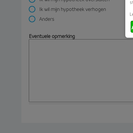
s
Ik wil mijn hypotheek verhogen
L
Anders
Eventuele opmerking