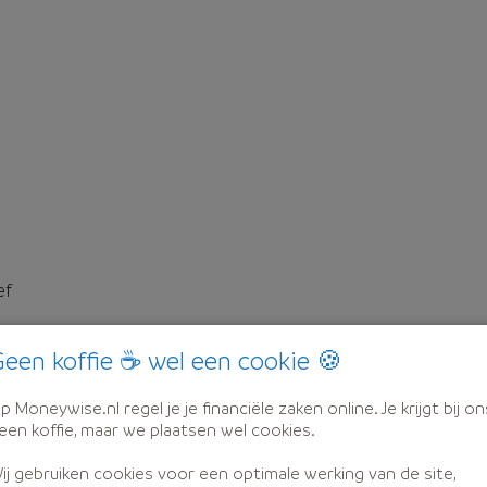
ef
een koffie ☕ wel een cookie 🍪
p Moneywise.nl regel je je financiële zaken online. Je krijgt bij on
een koffie, maar we plaatsen wel cookies.
ij gebruiken cookies voor een optimale werking van de site,