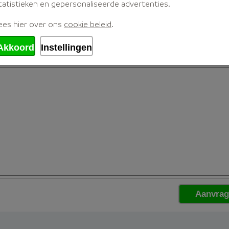
tatistieken en gepersonaliseerde advertenties.
ees hier over ons
cookie beleid
.
Akkoord
Instellingen