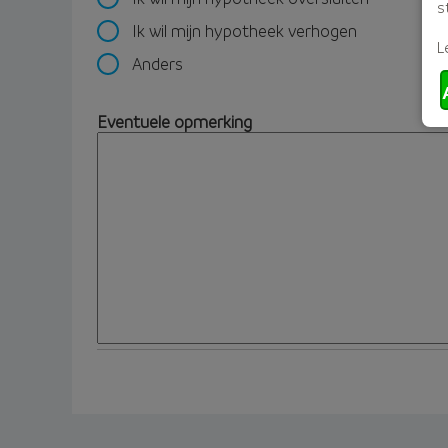
s
Ik wil mijn hypotheek verhogen
L
Anders
Eventuele opmerking