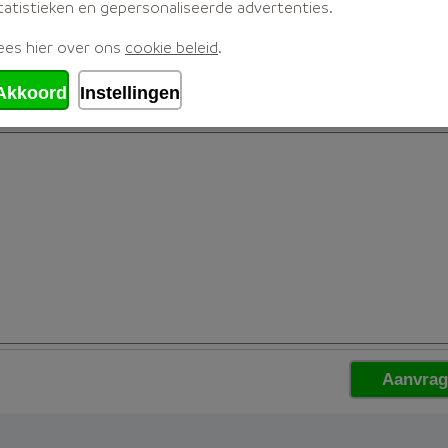
tatistieken en gepersonaliseerde advertenties.
ees hier over ons
cookie beleid
.
Akkoord
Instellingen