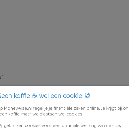
ef
een koffie ☕ wel een cookie 🍪
p Moneywise.nl regel je je financiële zaken online. Je krijgt bij on
een koffie, maar we plaatsen wel cookies.
ij gebruiken cookies voor een optimale werking van de site,