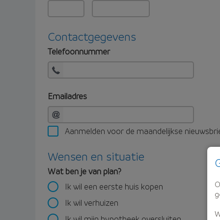
Contactgegevens
Telefoonnummer
Emailadres
Aanmelden voor de maandelijkse nieuwsbri
Wensen en situatie
G
Wat ben je van plan?
O
Ik wil een eerste huis kopen
g
Ik wil verhuizen
W
Ik wil mijn hypotheek oversluiten