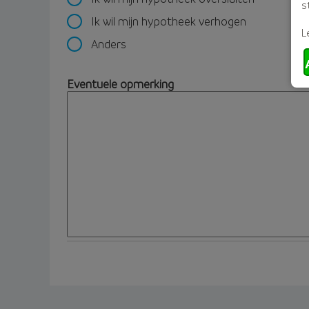
s
Ik wil mijn hypotheek verhogen
L
Anders
Eventuele opmerking