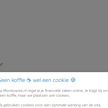
ef
een koffie ☕ wel een cookie 🍪
p Moneywise.nl regel je je financiële zaken online. Je krijgt bij on
een koffie, maar we plaatsen wel cookies.
ij gebruiken cookies voor een optimale werking van de site,