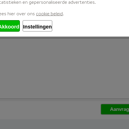
tatistieken en gepersonaliseerde advertenties.
ees hier over ons
cookie beleid
.
Akkoord
Instellingen