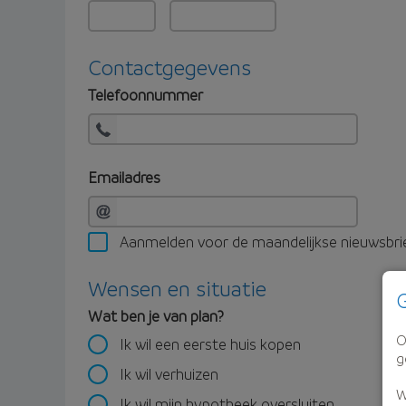
Contactgegevens
Telefoonnummer
Emailadres
Aanmelden voor de maandelijkse nieuwsbri
Wensen en situatie
G
Wat ben je van plan?
O
Ik wil een eerste huis kopen
g
Ik wil verhuizen
W
Ik wil mijn hypotheek oversluiten