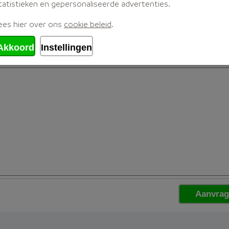
tatistieken en gepersonaliseerde advertenties.
ees hier over ons
cookie beleid
.
Akkoord
Instellingen