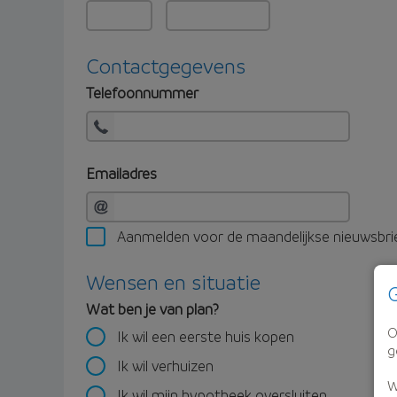
Contactgegevens
Telefoonnummer
Emailadres
Aanmelden voor de maandelijkse nieuwsbri
Wensen en situatie
G
Wat ben je van plan?
O
Ik wil een eerste huis kopen
g
Ik wil verhuizen
W
Ik wil mijn hypotheek oversluiten