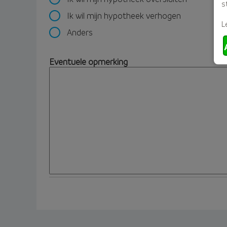
s
Ik wil mijn hypotheek verhogen
L
Anders
Eventuele opmerking