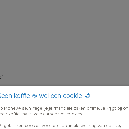
ef
een koffie ☕ wel een cookie 🍪
p Moneywise.nl regel je je financiële zaken online. Je krijgt bij on
een koffie, maar we plaatsen wel cookies.
ij gebruiken cookies voor een optimale werking van de site,