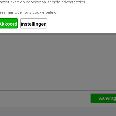
tatistieken en gepersonaliseerde advertenties.
ees hier over ons
cookie beleid
.
Akkoord
Instellingen