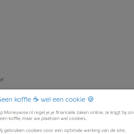
ef
een koffie ☕ wel een cookie 🍪
p Moneywise.nl regel je je financiële zaken online. Je krijgt bij on
een koffie, maar we plaatsen wel cookies.
ij gebruiken cookies voor een optimale werking van de site,