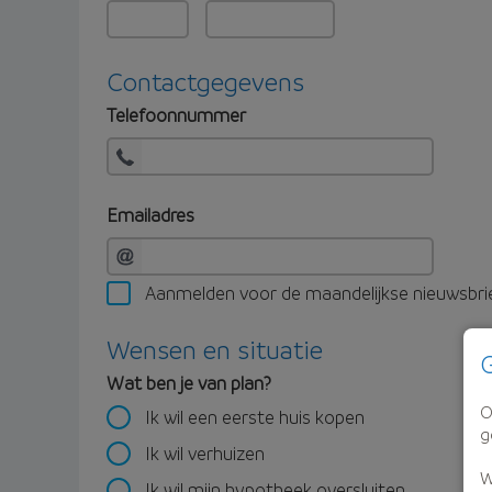
Contactgegevens
Telefoonnummer
Emailadres
Aanmelden voor de maandelijkse nieuwsbri
Wensen en situatie
G
Wat ben je van plan?
O
Ik wil een eerste huis kopen
g
Ik wil verhuizen
W
Ik wil mijn hypotheek oversluiten