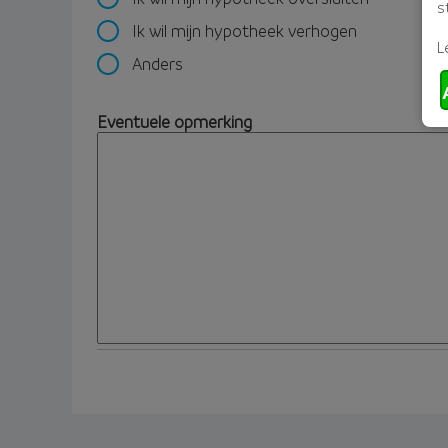
s
Ik wil mijn hypotheek verhogen
L
Anders
Eventuele opmerking