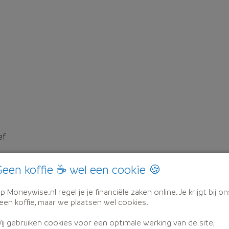
ef
een koffie ☕ wel een cookie 🍪
p Moneywise.nl regel je je financiële zaken online. Je krijgt bij on
een koffie, maar we plaatsen wel cookies.
ij gebruiken cookies voor een optimale werking van de site,