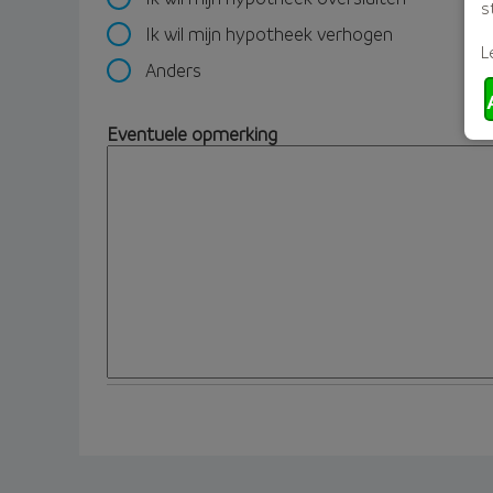
s
Ik wil mijn hypotheek verhogen
L
Anders
Eventuele opmerking