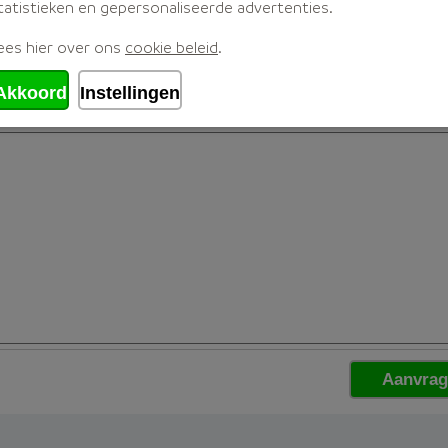
tatistieken en gepersonaliseerde advertenties.
ees hier over ons
cookie beleid
.
Akkoord
Instellingen