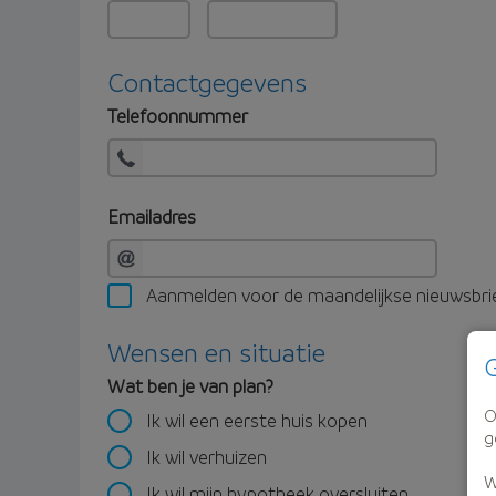
Contactgegevens
Telefoonnummer
Emailadres
Aanmelden voor de maandelijkse nieuwsbri
Wensen en situatie
G
Wat ben je van plan?
O
Ik wil een eerste huis kopen
g
Ik wil verhuizen
W
Ik wil mijn hypotheek oversluiten