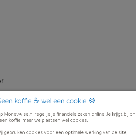
ef
een koffie ☕ wel een cookie 🍪
p Moneywise.nl regel je je financiële zaken online. Je krijgt bij on
een koffie, maar we plaatsen wel cookies.
ij gebruiken cookies voor een optimale werking van de site,