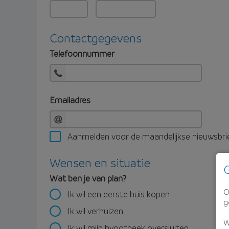
Contactgegevens
Telefoonnummer
Emailadres
Aanmelden voor de maandelijkse nieuwsbri
Wensen en situatie
G
Wat ben je van plan?
O
Ik wil een eerste huis kopen
g
Ik wil verhuizen
W
Ik wil mijn hypotheek oversluiten