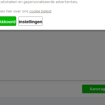
tatistieken en gepersonaliseerde advertenties.
ees hier over ons
cookie beleid
.
Akkoord
Instellingen