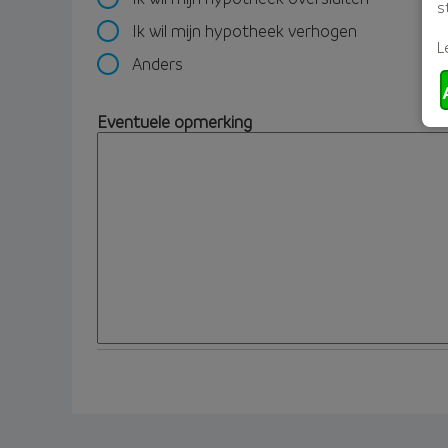
s
Ik wil mijn hypotheek verhogen
L
Anders
Eventuele opmerking