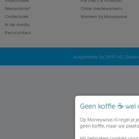
Videotheek
Partners & Affiliates
Nieuwsbrief
Onze medewerkers
Onderzoek
Werken bij Moneywise
In de media
Perscontact
Wagonette 2a, 3897 AD, Zeew
Geen koffie ☕ wel 
Op Moneywise.nl regel je je 
geen koffie, maar we plaat
Wij gebruiken cookies voor