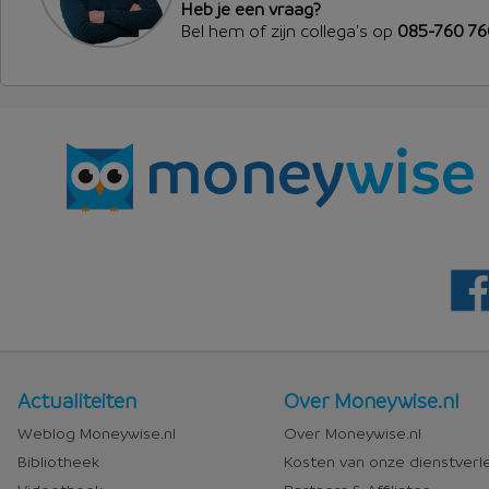
Heb je een vraag?
Bel hem of zijn collega's op
085-760 7
Nieuws
Over
Actualiteiten
Over Moneywise.nl
en
Moneywise
Weblog Moneywise.nl
Over Moneywise.nl
media
Bibliotheek
Kosten van onze dienstverl