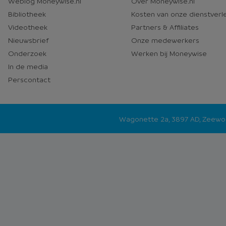
Weblog Moneywise.nl
Over Moneywise.nl
media
Bibliotheek
Kosten van onze dienstverl
Videotheek
Partners & Affiliates
Nieuwsbrief
Onze medewerkers
Onderzoek
Werken bij Moneywise
In de media
Perscontact
Wagonette 2a, 3897 AD, Zeew