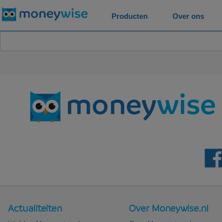
Producten
Over ons
Nieuws
Over
Actualiteiten
Over Moneywise.nl
en
Moneywise