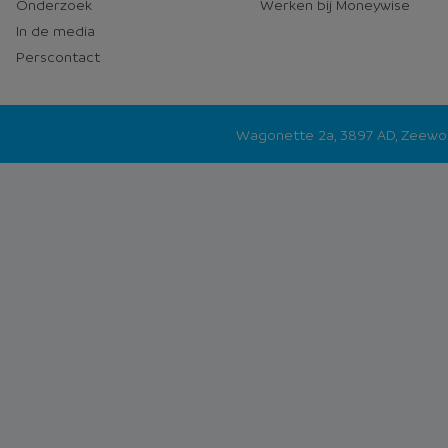
Onderzoek
Werken bij Moneywise
In de media
Perscontact
Wagonette 2a, 3897 AD, Zeew