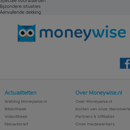
Speciale voorwaarden
Bijzondere situaties
Aanvullende dekking
Nieuws
Over
Actualiteiten
Over Moneywise.nl
en
Moneywise
Weblog Moneywise.nl
Over Moneywise.nl
media
Bibliotheek
Kosten van onze dienstverl
Videotheek
Partners & Affiliates
Nieuwsbrief
Onze medewerkers