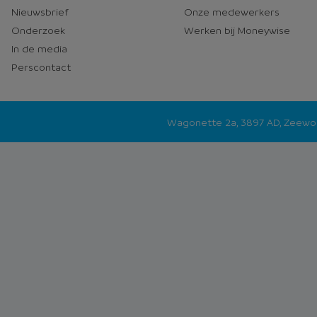
Nieuwsbrief
Onze medewerkers
Onderzoek
Werken bij Moneywise
In de media
Perscontact
Wagonette 2a, 3897 AD, Zeew