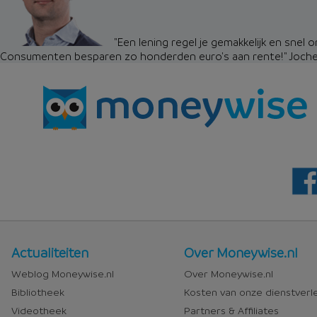
"Een lening regel je gemakkelijk en snel 
Consumenten besparen zo honderden euro's aan rente!"
Joch
Nieuws
Over
Actualiteiten
Over Moneywise.nl
en
Moneywise
Weblog Moneywise.nl
Over Moneywise.nl
media
Bibliotheek
Kosten van onze dienstverl
Videotheek
Partners & Affiliates