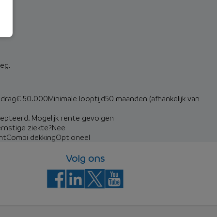
weg.
edrag
€ 50.000
Minimale looptijd
50 maanden (afhankelijk van
cepteerd. Mogelijk rente gevolgen
ernstige ziekte?
Nee
ht
Combi dekking
Optioneel
Volg ons