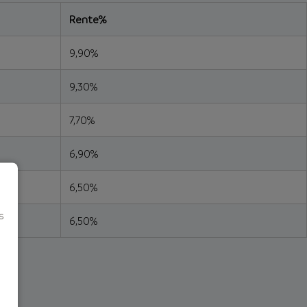
Rente%
9,90%
9,30%
7,70%
6,90%
6,50%
s
6,50%