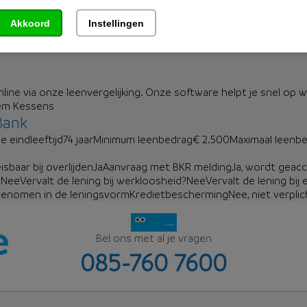
Akkoord
Instellingen
online via onze leenvergelijking. Onze software helpt je snel op 
em Kessens
Bank
e eindleeftijd
74 jaar
Minimum leenbedrag
€ 2.500
Maximaal leenb
sbaar bij overlijden
Ja
Aanvraag met BKR melding
Ja, wordt geac
?
Nee
Vervalt de lening bij werkloosheid?
Nee
Vervalt de lening bij 
egenomen in de leningsvorm
Kredietbescherming
Nee, niet verplic
...
Bel ons met al je vragen
085-760 7600