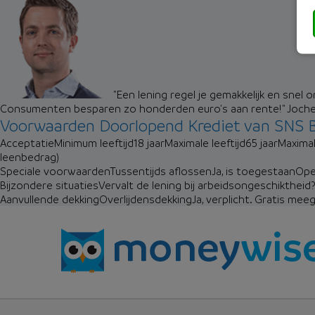
"Een lening regel je gemakkelijk en snel 
Consumenten besparen zo honderden euro's aan rente!"
Joch
Voorwaarden Doorlopend Krediet van SNS 
Acceptatie
Minimum leeftijd
18 jaar
Maximale leeftijd
65 jaar
Maximal
leenbedrag)
Speciale voorwaarden
Tussentijds aflossen
Ja, is toegestaan
Opei
Bijzondere situaties
Vervalt de lening bij arbeidsongeschiktheid
Aanvullende dekking
Overlijdensdekking
Ja, verplicht. Gratis me