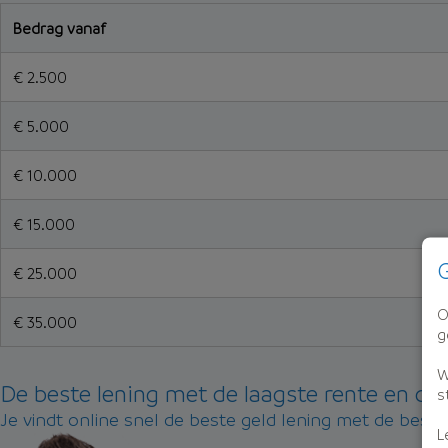
Bedrag vanaf
€ 2.500
€ 5.000
€ 10.000
€ 15.000
G
€ 25.000
O
€ 35.000
g
W
De beste lening met de laagste rente en d
s
Je vindt online snel de beste geld lening met de best
L