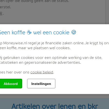
 cijfer die duiding geeft aan de status.
erstel.
KR
.
een koffie ☕ wel een cookie 🍪
 BKR codering? Dan kan geld lenen lastig zijn.
g
p Moneywise.nl regel je je financiële zaken online. Je krijgt bij on
een koffie, maar we plaatsen wel cookies.
ij gebruiken cookies voor een optimale werking van de site,
tatistieken en gepersonaliseerde advertenties.
ees hier over ons
cookie beleid
.
Akkoord
Instellingen
Artikelen over lenen en bkr