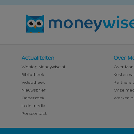
Nieuws
Over
Actualiteiten
Over Mo
en
Money
Weblog Moneywise.nl
Over Mone
media
Bibliotheek
Kosten va
Videotheek
Partners &
Nieuwsbrief
Onze med
Onderzoek
Werken bi
In de media
Perscontact