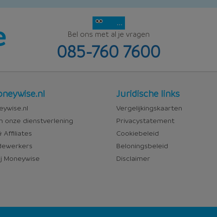
...
Bel ons met al je vragen
085-760 7600
Juridisch
neywise.nl
Juridische links
wise
ywise.nl
Vergelijkingskaarten
n onze dienstverlening
Privacystatement
 Affiliates
Cookiebeleid
ewerkers
Beloningsbeleid
j Moneywise
Disclaimer