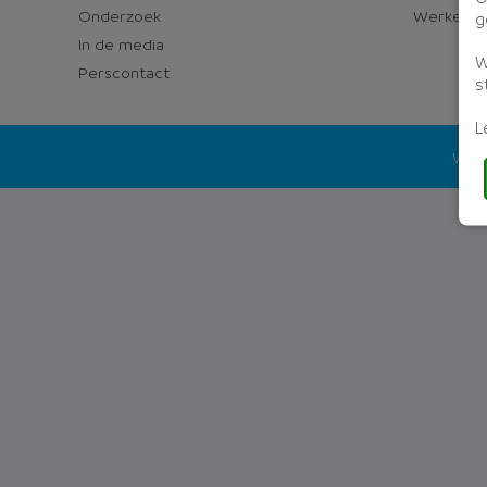
Onderzoek
Werken bi
g
In de media
W
Perscontact
s
L
Wago