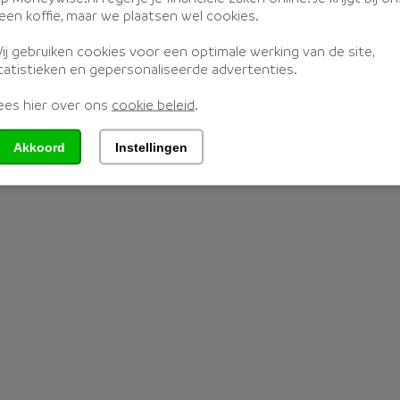
j Moneywise
Disclaimer
een koffie, maar we plaatsen wel cookies.
ij gebruiken cookies voor een optimale werking van de site,
tatistieken en gepersonaliseerde advertenties.
ees hier over ons
cookie beleid
.
nette 2a, 3897 AD, Zeewolde
| KvKnr:
71981322
| WFT verg.nr.:
120
Akkoord
Instellingen