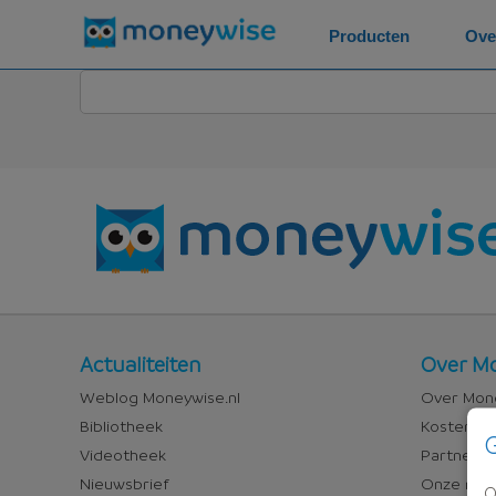
Producten
Ove
Nieuws
Over
Actualiteiten
Over Mo
en
Money
Weblog Moneywise.nl
Over Mone
media
Bibliotheek
Kosten va
G
Videotheek
Partners &
Nieuwsbrief
Onze med
O