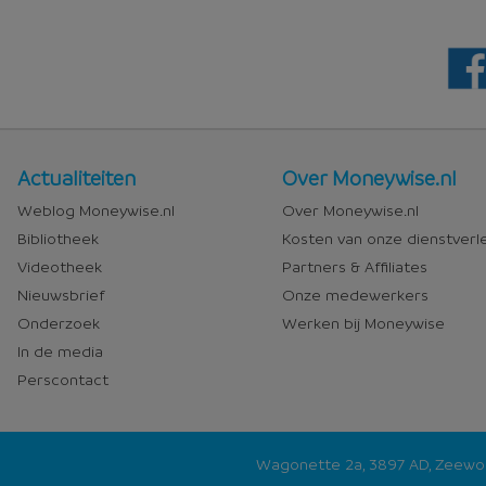
Nieuws
Over
Actualiteiten
Over Moneywise.nl
en
Moneywise
Weblog Moneywise.nl
Over Moneywise.nl
media
Bibliotheek
Kosten van onze dienstverl
Videotheek
Partners & Affiliates
Nieuwsbrief
Onze medewerkers
Onderzoek
Werken bij Moneywise
In de media
Perscontact
Wagonette 2a, 3897 AD, Zeew