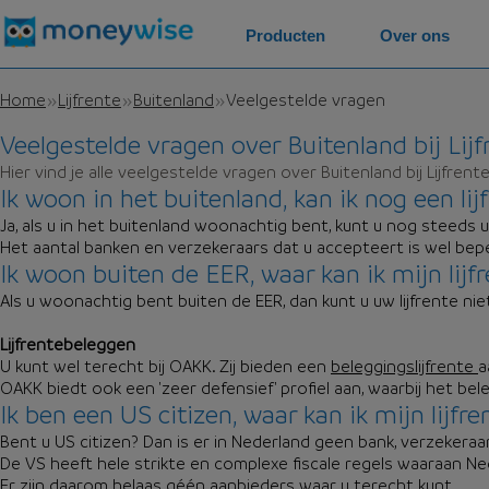
Producten
Over ons
Home
Lijfrente
Buitenland
Veelgestelde vragen
Veelgestelde vragen over Buitenland bij Lijf
Hier vind je alle veelgestelde vragen over Buitenland bij Lijfrent
Ik woon in het buitenland, kan ik nog een lij
Ja, als u in het buitenland woonachtig bent, kunt u nog steeds uw
Het aantal banken en verzekeraars dat u accepteert is wel beper
Ik woon buiten de EER, waar kan ik mijn lijfr
Als u woonachtig bent buiten de EER, dan kunt u uw lijfrente ni
Lijfrentebeleggen
U kunt wel terecht bij OAKK. Zij bieden een
beleggingslijfrente
a
OAKK biedt ook een 'zeer defensief' profiel aan, waarbij het bele
Ik ben een US citizen, waar kan ik mijn lijfr
Bent u US citizen? Dan is er in Nederland geen bank, verzekeraar
De VS heeft hele strikte en complexe fiscale regels waaraan Ne
Er zijn daarom helaas géén aanbieders waar u terecht kunt.