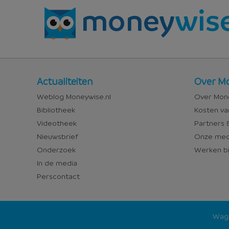
Nieuws
Over
Actualiteiten
Over Mo
en
Money
Weblog Moneywise.nl
Over Mone
media
Bibliotheek
Kosten va
Videotheek
Partners &
Nieuwsbrief
Onze med
Onderzoek
Werken bi
In de media
Perscontact
Wago