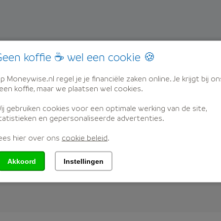
een koffie ☕ wel een cookie 🍪
ratis PDF van Moneywise
p Moneywise.nl regel je je financiële zaken online. Je krijgt bij on
een koffie, maar we plaatsen wel cookies.
ij gebruiken cookies voor een optimale werking van de site,
tatistieken en gepersonaliseerde advertenties.
el terecht
ees hier over ons
cookie beleid
.
Akkoord
Instellingen
ees in welke wel