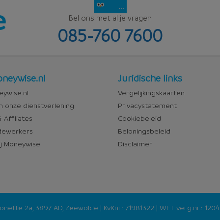
...
Bel ons met al je vragen
085-760 7600
Juridisch
neywise.nl
Juridische links
wise
ywise.nl
Vergelijkingskaarten
n onze dienstverlening
Privacystatement
 Affiliates
Cookiebeleid
ewerkers
Beloningsbeleid
j Moneywise
Disclaimer
nette 2a, 3897 AD, Zeewolde
| KvKnr:
71981322
| WFT verg.nr.:
120