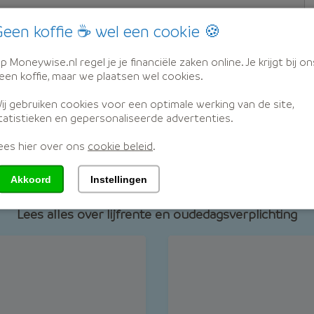
een koffie ☕ wel een cookie 🍪
p Moneywise.nl regel je je financiële zaken online. Je krijgt bij on
een koffie, maar we plaatsen wel cookies.
ij gebruiken cookies voor een optimale werking van de site,
tatistieken en gepersonaliseerde advertenties.
ees hier over ons
cookie beleid
.
len over lijfrente en oudedagsverpl
Akkoord
Instellingen
Lees alles over lijfrente en oudedagsverplichting