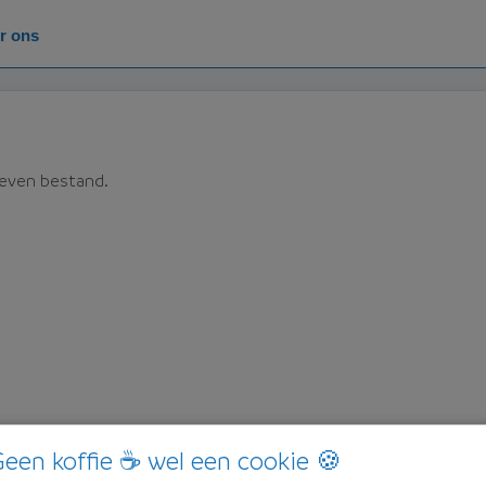
r ons
ieven bestand.
een koffie ☕ wel een cookie 🍪