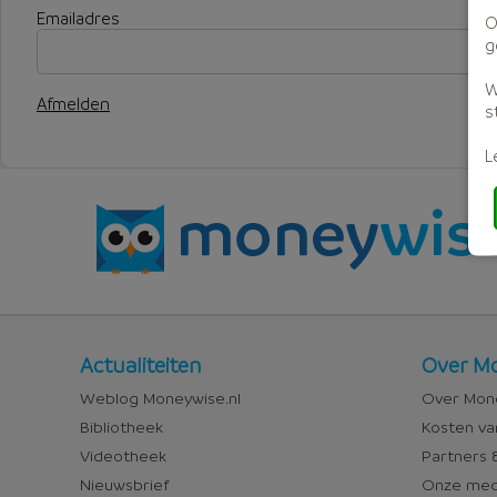
Emailadres
O
g
W
Afmelden
s
L
Nieuws
Over
Actualiteiten
Over Mo
en
Money
Weblog Moneywise.nl
Over Mone
media
Bibliotheek
Kosten va
Videotheek
Partners &
Nieuwsbrief
Onze med