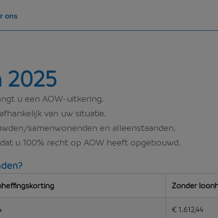
r ons
 2025
ngt u een AOW-uitkering.
fhankelijk van uw situatie.
huwden/samenwonenden en alleenstaanden.
it dat u 100% recht op AOW heeft opgebouwd.
nden?
heffingskorting
Zonder loonh
4
€ 1.612,44