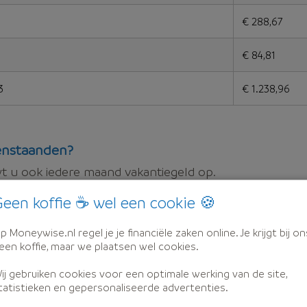
€ 288,67
€ 84,81
3
€ 1.238,96
eenstaanden?
 u ook iedere maand vakantiegeld op.
.
een koffie ☕ wel een cookie 🍪
 mei.
p Moneywise.nl regel je je financiële zaken online. Je krijgt bij on
n of samenwonenden?
een koffie, maar we plaatsen wel cookies.
ij gebruiken cookies voor een optimale werking van de site,
heffingskorting
Zonder loonh
tatistieken en gepersonaliseerde advertenties.