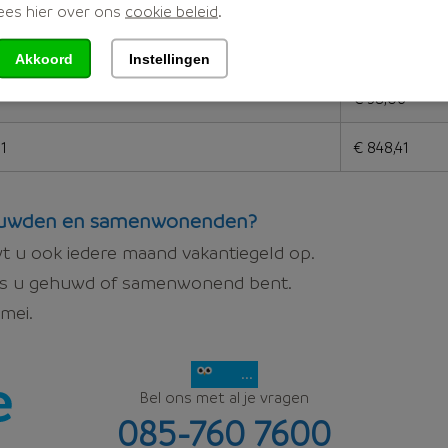
7
€ 1.103,97
ees hier over ons
cookie beleid
.
€ 197,50
Akkoord
Instellingen
€ 58,06
91
€ 848,41
ehuwden en samenwonenden?
 u ook iedere maand vakantiegeld op.
s u gehuwd of samenwonend bent.
 mei.
...
Bel ons met al je vragen
085-760 7600