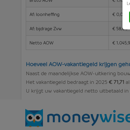
Bruto AOW
€ 1.103,9
L
Af: loonheffing
€ 0,00
Af: bijdrage Zvw
€ 58,06
Netto AOW
€ 1.045,
Hoeveel AOW-vakantiegeld krijgen g
Naast de maandelijkse AOW-uitkering bouwt
Het vakantiegeld bedraagt in 2025
€ 71,71
al
U krijgt uw vakantiegeld netto uitbetaald in