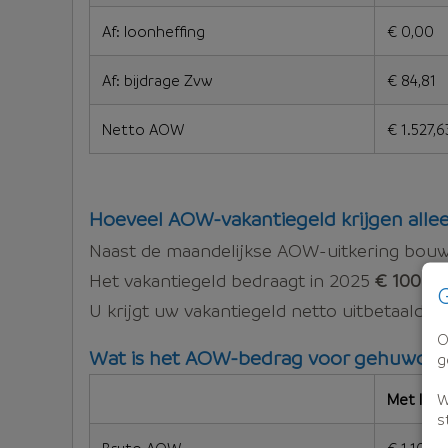
Af: loonheffing
€ 0,00
Af: bijdrage Zvw
€ 84,81
Netto AOW
€ 1.527,6
Hoeveel AOW-vakantiegeld krijgen all
Naast de maandelijkse AOW-uitkering bouwt
Het vakantiegeld bedraagt in 2025
€ 100,39
G
U krijgt uw vakantiegeld netto uitbetaald in
O
Wat is het AOW-bedrag voor gehuwde
g
W
Met loon
s