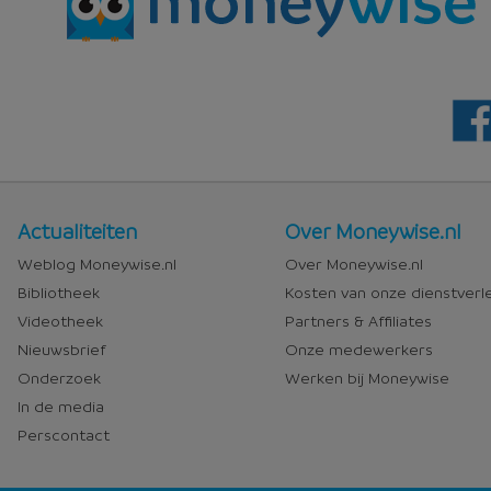
Nieuws
Over
Actualiteiten
Over Moneywise.nl
en
Moneywise
Weblog Moneywise.nl
Over Moneywise.nl
media
Bibliotheek
Kosten van onze dienstverl
Videotheek
Partners & Affiliates
Nieuwsbrief
Onze medewerkers
Onderzoek
Werken bij Moneywise
In de media
Perscontact