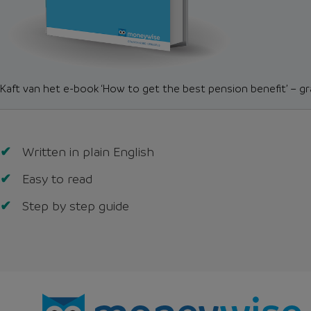
Kaft van het e-book ‘How to get the best pension benefit’ – g
Wat
je
Written in plain English
leert
uit
Easy to read
dit
Step by step guide
ebook