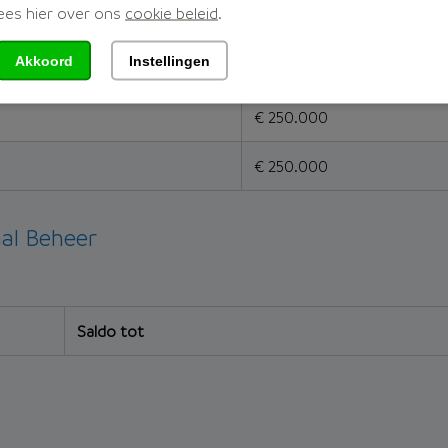
ees hier over ons
cookie beleid
.
€ 250.000
Akkoord
Instellingen
€ 250.000
€ 250.000
€ 250.000
al Beheer
Saldo tot