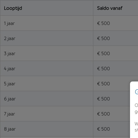
Looptijd
Saldo vanaf
1 jaar
€ 500
2 jaar
€ 500
3 jaar
€ 500
4 jaar
€ 500
5 jaar
€ 500
G
6 jaar
€ 500
O
g
7 jaar
€ 500
W
8 jaar
€ 500
s