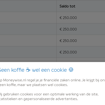
Saldo tot
€ 250.000
€ 250.000
€ 250.000
€ 250.000
€ 250.000
een koffie ☕ wel een cookie 🍪
€ 250.000
p Moneywise.nl regel je je financiële zaken online. Je krijgt bij on
een koffie, maar we plaatsen wel cookies.
€ 250.000
ij gebruiken cookies voor een optimale werking van de site,
€ 250.000
tatistieken en gepersonaliseerde advertenties.