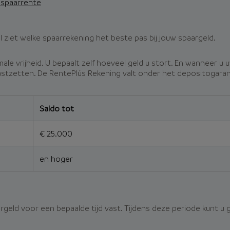
e spaarrente
el ziet welke spaarrekening het beste pas bij jouw spaargeld.
e vrijheid. U bepaalt zelf hoeveel geld u stort. En wanneer u 
astzetten. De RentePlús Rekening valt onder het deposito­garan
Saldo tot
€ 25.000
en hoger
geld voor een bepaalde tijd vast. Tijdens deze periode kunt u