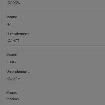
-0,400%
april
-0,470%
maart
-0,560%
februari