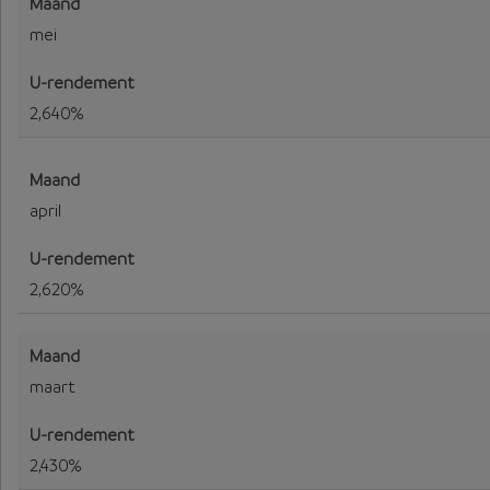
mei
2,640%
april
2,620%
maart
2,430%