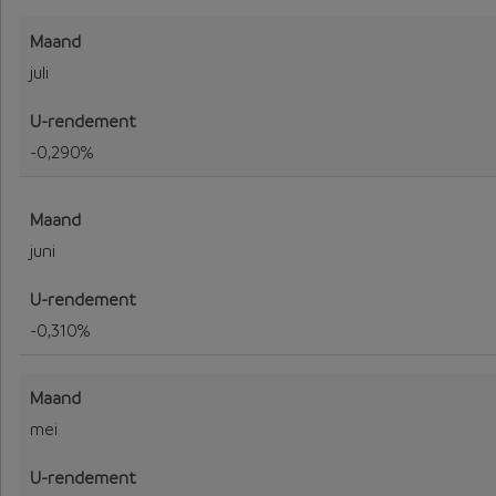
juli
-0,290%
juni
-0,310%
mei