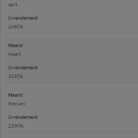
april
2,480%
maart
2,430%
februari
2,590%