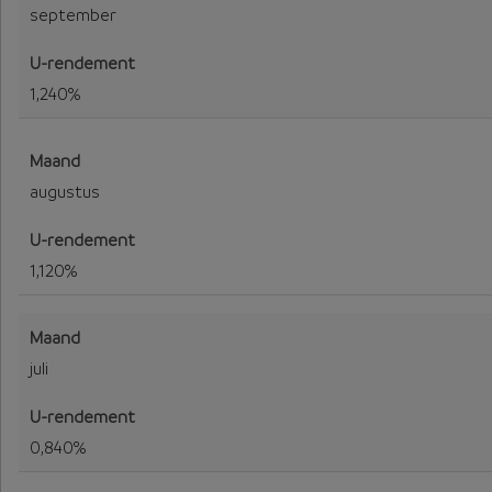
september
1,240%
augustus
1,120%
juli
0,840%