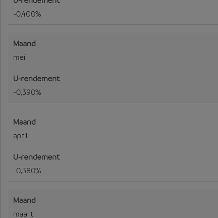
-0,400%
mei
-0,390%
april
-0,380%
maart