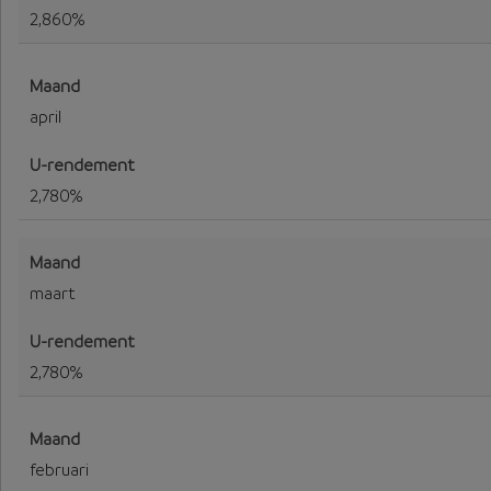
2,860%
april
2,780%
maart
2,780%
februari