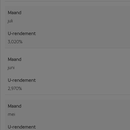
juli
3,020%
juni
2,970%
mei