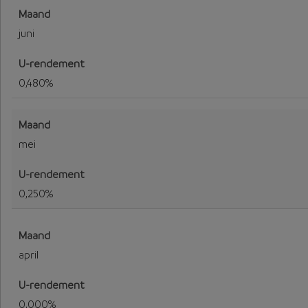
juni
0,480%
mei
0,250%
april
0,000%