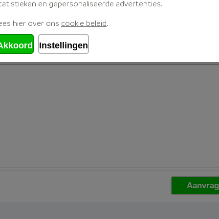
tatistieken en gepersonaliseerde advertenties.
ees hier over ons
cookie beleid
.
Akkoord
Instellingen