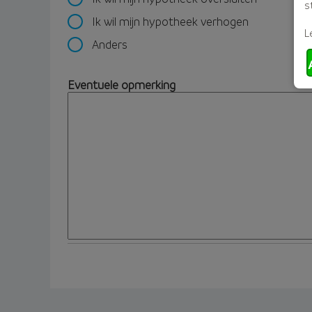
s
Ik wil mijn hypotheek verhogen
L
Anders
Eventuele opmerking