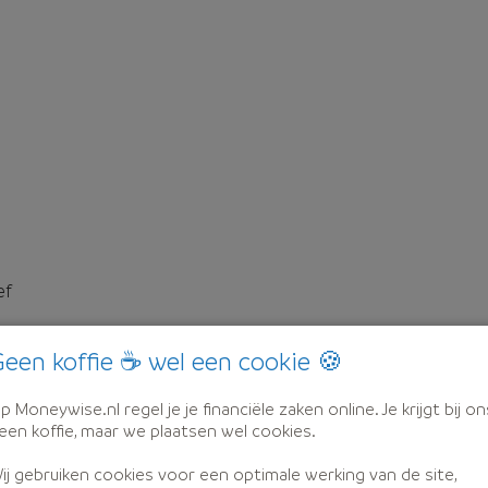
ef
een koffie ☕ wel een cookie 🍪
p Moneywise.nl regel je je financiële zaken online. Je krijgt bij on
een koffie, maar we plaatsen wel cookies.
ij gebruiken cookies voor een optimale werking van de site,