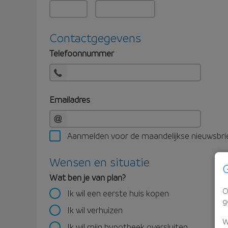
Contactgegevens
Telefoonnummer
Emailadres
Aanmelden voor de maandelijkse nieuwsbri
Wensen en situatie
G
Wat ben je van plan?
O
Ik wil een eerste huis kopen
g
Ik wil verhuizen
W
Ik wil mijn hypotheek oversluiten