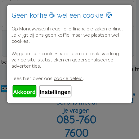
beleggen
OBVION Hypotheken
Woon Hypotheek
Geen koffie ☕ wel een cookie 🍪
4,94%
Op Moneywise.nl regel je je financiële zaken online.
beleggen
OBVION Hypotheken
Je krijgt bij ons geen koffie, maar we plaatsen wel
cookies.
Woon Hypotheek
Wij gebruiken cookies voor een optimale werking
5,21%
Offerte aanvragen
van de site, statistieken en gepersonaliseerde
beleggen
Hulp nodig?
beleggen - 20 jaar rentevast - 100% woningwaarde
advertenties.
Maak een vrijblijvend afspraak met één van onze 
Lees hier over ons
cookie beleid
.
Adviesgesprek
5,68%
Offerte aanvragen
...
Akkoord
Instellingen
volg ons
bel ons met al
je vragen
085-760
Offerte aanvragen
7600