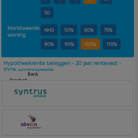
30
Marktwaarde
NHG
50%
60%
75%
woning
80%
90%
100%
110%
Hypotheekrente beleggen - 20 jaar rentevast -
100% woningwaarde
Bank
Product
Aflosvorm
Rente
Syntrus
Basis