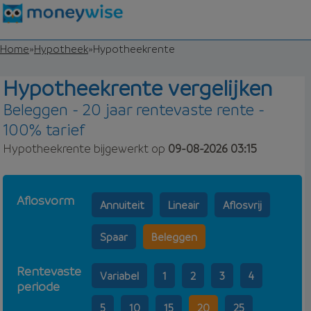
Home
»
Hypotheek
»
Hypotheekrente
Hypotheekrente vergelijken
Beleggen - 20 jaar rentevaste rente -
100% tarief
Hypotheekrente bijgewerkt op
09-08-2026 03:15
Aflosvorm
Annuiteit
Lineair
Aflosvrij
Spaar
Beleggen
Rentevaste
Variabel
1
2
3
4
periode
5
10
15
20
25