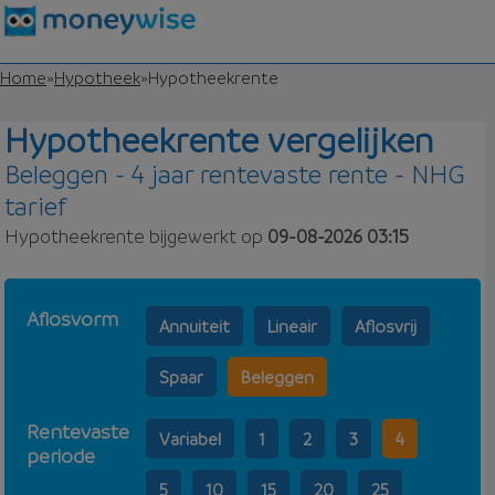
Home
»
Hypotheek
»
Hypotheekrente
Hypotheekrente vergelijken
Beleggen - 4 jaar rentevaste rente - NHG
tarief
Hypotheekrente bijgewerkt op
09-08-2026 03:15
Aflosvorm
Annuiteit
Lineair
Aflosvrij
Spaar
Beleggen
Rentevaste
Variabel
1
2
3
4
periode
5
10
15
20
25