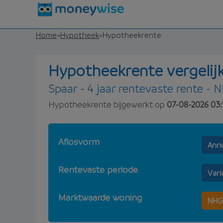
Home
»
Hypotheek
»
Hypotheekrente
Hypotheekrente vergelij
Spaar - 4 jaar rentevaste rente - 
Hypotheekrente bijgewerkt op
07-08-2026 03:
Aflosvorm
Annu
Rentevaste periode
Vari
Marktwaarde woning
NHG