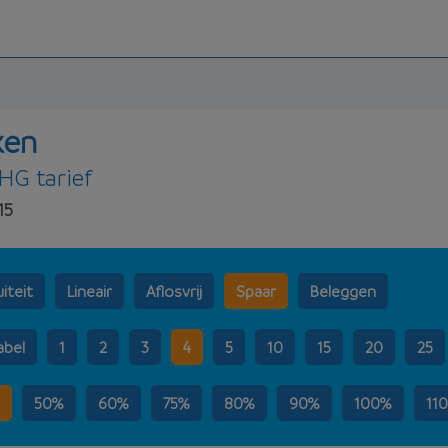
ken
NHG tarief
15
iteit
Lineair
Aflosvrij
Spaar
Beleggen
abel
1
2
3
4
5
10
15
20
25
50%
60%
75%
80%
90%
100%
11