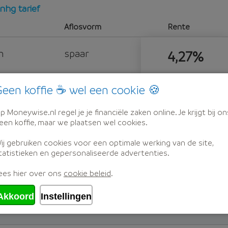
nhg tarief
Aflosvorm
Rente
n
spaar
4,27%
een koffie ☕ wel een cookie 🍪
k
spaar
4,45%
p Moneywise.nl regel je je financiële zaken online. Je krijgt bij on
l. Korting)
een koffie, maar we plaatsen wel cookies.
ij gebruiken cookies voor een optimale werking van de site,
k
spaar
4,65%
tatistieken en gepersonaliseerde advertenties.
ees hier over ons
cookie beleid
.
Akkoord
Instellingen
d afspraak met één van onze hypotheekadviseurs.