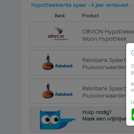
Hypotheekrente spaar - 4 jaar rentevast - 
Bank
Product
OBVION Hypotheke
Woon Hypotheek
G
Rabobank Spaarban
O
Plusvoorwaarden (Inc
g
W
Rabobank Spaarban
s
Plusvoorwaarden
L
Hulp nodig?
Maak een vrijblijven