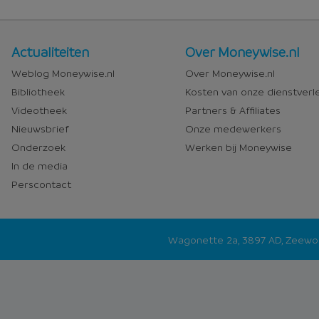
Nieuws
Over
Actualiteiten
Over Moneywise.nl
en
Moneywise
Weblog Moneywise.nl
Over Moneywise.nl
media
Bibliotheek
Kosten van onze dienstverl
Videotheek
Partners & Affiliates
Nieuwsbrief
Onze medewerkers
Onderzoek
Werken bij Moneywise
In de media
Perscontact
Wagonette 2a, 3897 AD, Zeew