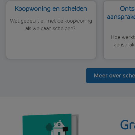
Koopwoning en scheiden
Ontsl
aansprake
Wat gebeurt er met de koopwoning
als we gaan scheiden?.
Hoe werkt 
aansprake
Meer over sche
Gr