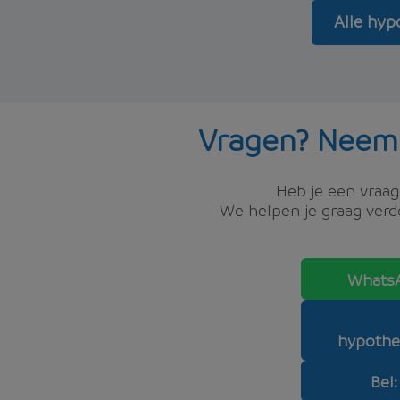
Alle hyp
Vragen? Neem
Heb je een vraag,
We helpen je graag verde
WhatsA
hypothe
Bel: