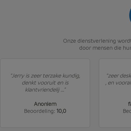
Onze dienstverlening wor
door mensen die hun
“Jerry is zeer terzake kundig,
“zeer des
denkt vooruit en is
, en vooral
klantvriendelij ...”
Anoniem
f
Beoordeling:
10,0
Beo