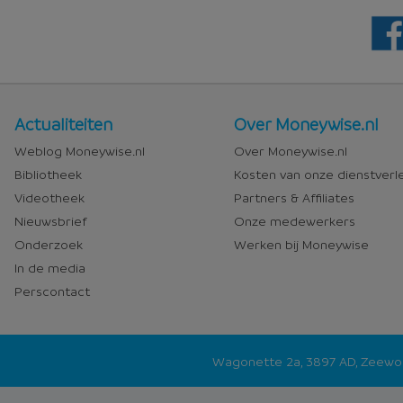
Nieuws
Over
Actualiteiten
Over Moneywise.nl
en
Moneywise
Weblog Moneywise.nl
Over Moneywise.nl
media
Bibliotheek
Kosten van onze dienstverl
Videotheek
Partners & Affiliates
Nieuwsbrief
Onze medewerkers
Onderzoek
Werken bij Moneywise
In de media
Perscontact
Wagonette 2a, 3897 AD, Zeew