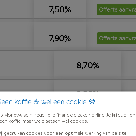
7,50%
Offerte aanvr
7,90%
Offerte aanvr
8,70%
9,00%
een koffie ☕ wel een cookie 🍪
p Moneywise.nl regel je je financiële zaken online. Je krijgt bij on
een koffie, maar we plaatsen wel cookies.
en
ij gebruiken cookies voor een optimale werking van de site,