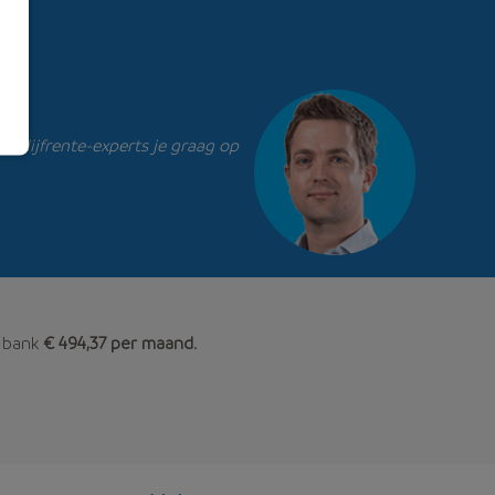
e lijfrente-experts je graag op
e bank
€ 494,37 per maand
.