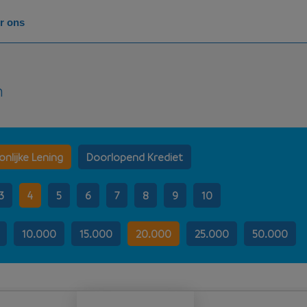
r ons
n
nlijke Lening
Doorlopend Krediet
3
4
5
6
7
8
9
10
10.000
15.000
20.000
25.000
50.000