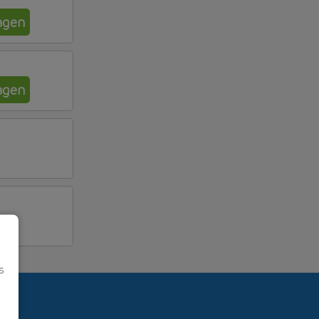
agen
agen
s