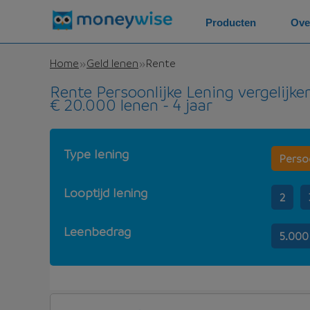
Producten
Ove
Home
Geld lenen
Rente
Rente Persoonlijke Lening vergelijke
€ 20.000 lenen - 4 jaar
Type lening
Persoo
Looptijd lening
2
Leenbedrag
5.000
Rente Persoonlijke Lening - 20.000 - 4 jaar