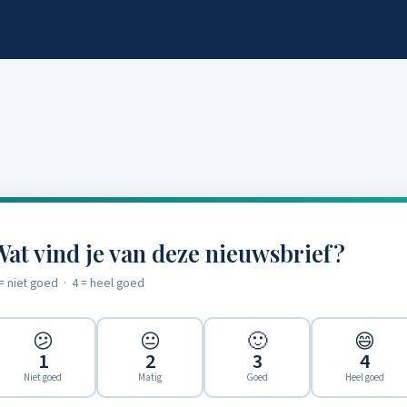
at vind je van deze nieuwsbrief?
= niet goed · 4 = heel goed
😕
😐
🙂
😄
1
2
3
4
Niet goed
Matig
Goed
Heel goed