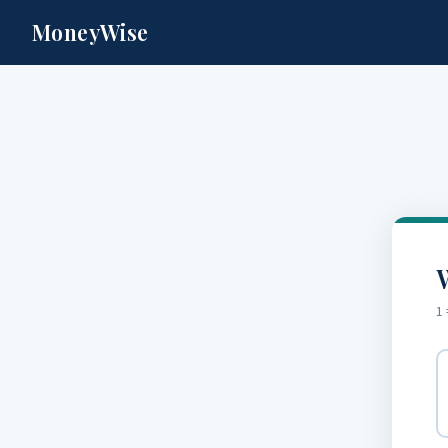
MoneyWise
W
1 