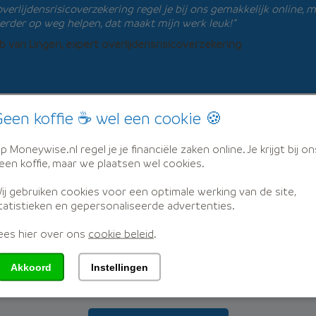
overlijdensrisicoverzekering regel je bij ons gemakkelijk online,
erder op weg helpen, dat maakt mijn werk leuk!”
 van Lingen, expert overlijdensrisicoverzekering
een koffie ☕ wel een cookie 🍪
lijk alle verzekeraars in Ned
p Moneywise.nl regel je je financiële zaken online. Je krijgt bij on
een koffie, maar we plaatsen wel cookies.
e is
onafhankelijk
en vergelijkt de alle verzekeraars in 
ij gebruiken cookies voor een optimale werking van de site,
tatistieken en gepersonaliseerde advertenties.
ees hier over ons
cookie beleid
.
Akkoord
Instellingen