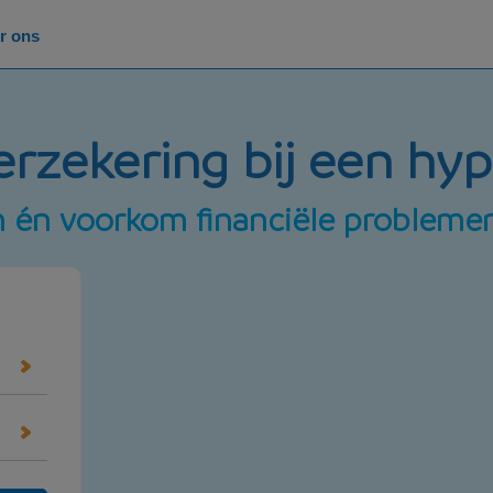
r ons
verzekering bij een hy
n én voorkom financiële probleme