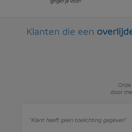
gingen je voor!
Klanten die een
overlijd
Onze 
door men
“Klant heeft geen toelichting gegeven”