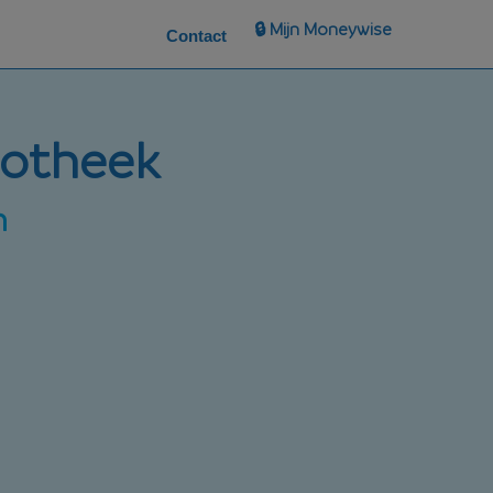
🔒 Mijn Moneywise
Contact
potheek
n