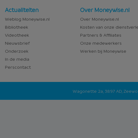
Nieuws
Over
Actualiteiten
Over Moneywise.nl
en
Moneywise
Weblog Moneywise.nl
Over Moneywise.nl
media
Bibliotheek
Kosten van onze dienstverl
Videotheek
Partners & Affiliates
Nieuwsbrief
Onze medewerkers
Onderzoek
Werken bij Moneywise
In de media
Perscontact
Wagonette 2a, 3897 AD, Zeew