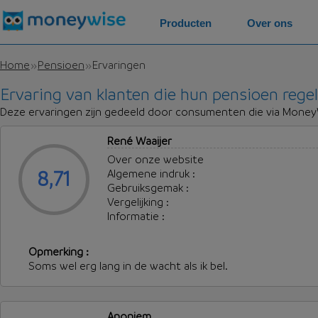
Producten
Over ons
Home
Pensioen
Ervaringen
Ervaring van klanten die hun pensioen reg
Deze ervaringen zijn gedeeld door consumenten die via Money
Klantreviews
René Waaijer
over
Over onze website
pensioenen
8,71
Algemene indruk :
Gebruiksgemak :
Vergelijking :
Informatie :
Opmerking :
Soms wel erg lang in de wacht als ik bel.
Anoniem