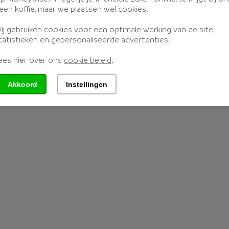
een koffie, maar we plaatsen wel cookies.
nette 2a, 3897 AD, Zeewolde
| KvKnr:
71981322
| WFT verg.nr.:
120
ij gebruiken cookies voor een optimale werking van de site,
tatistieken en gepersonaliseerde advertenties.
ees hier over ons
cookie beleid
.
Akkoord
Instellingen