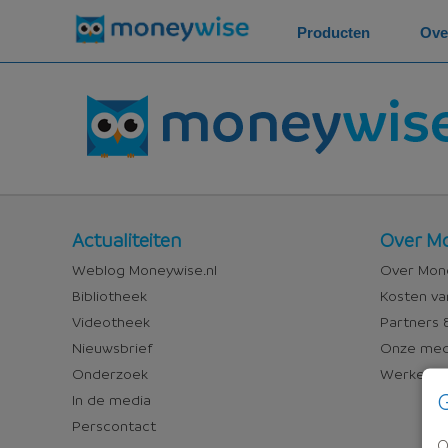
Producten
Ove
Nieuws
Over
Actualiteiten
Over Mo
en
Money
Weblog Moneywise.nl
Over Mone
media
Bibliotheek
Kosten va
Videotheek
Partners &
Nieuwsbrief
Onze med
Onderzoek
Werken bi
G
In de media
Perscontact
O