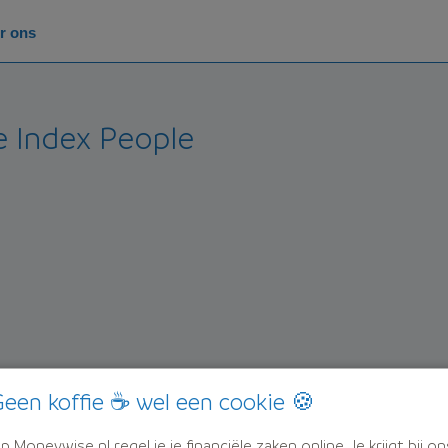
r ons
e
 Index People
een koffie ☕ wel een cookie 🍪
p Moneywise.nl regel je je financiële zaken online. Je krijgt bij on