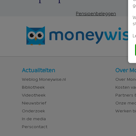
g
Pensioenbeleggen
W
s
L
Nieuws
Over
Actualiteiten
Over Mo
en
Money
Weblog Moneywise.nl
Over Mone
media
Bibliotheek
Kosten va
Videotheek
Partners &
Nieuwsbrief
Onze med
Onderzoek
Werken bi
In de media
Perscontact