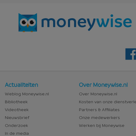
Nieuws
Over
Actualiteiten
Over Moneywise.nl
en
Moneywise
Weblog Moneywise.nl
Over Moneywise.nl
media
Bibliotheek
Kosten van onze dienstverl
Videotheek
Partners & Affiliates
Nieuwsbrief
Onze medewerkers
Onderzoek
Werken bij Moneywise
In de media