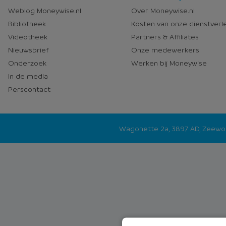
en
Moneywise
Weblog Moneywise.nl
Over Moneywise.nl
media
Bibliotheek
Kosten van onze dienstverl
Videotheek
Partners & Affiliates
Nieuwsbrief
Onze medewerkers
Onderzoek
Werken bij Moneywise
In de media
Perscontact
Wagonette 2a, 3897 AD, Zeew