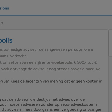
r ons
is
polis
n is uw huidige adviseur de aangewezen persoon om u
 aan u verkocht.
t omzetten van een lijfrente woekerpolis € 500,- tot €
t vaak ontvangt de adviseur nog steeds provisie over uw
n Jan Kees de Jager zijn van mening dat er geen kosten in
dat de adviseur die destijds het advies over de
u zou moeten adviseren zonder opnieuw advieskosten in
oor dit advies immers doorgaans een vergoeding ontvangen