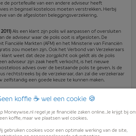
e de portefeuille van een andere adviseur heeft
es in beginsel kosteloos moeten verstrekken. Hierbij
eve van de afgesloten beleggingsverzekering.
2011)
Als een klant zijn polis wil aanpassen of oversluiten
n de adviseur waar de polis ooit is afgesloten. De
it Fianciële Markten (AFM) en het Ministerie van Financiën
 gratis zou moeten zijn. Ook het Verbond van Verzekeraars
de klant weet dat deze zorgplicht ook geldt als de polis
n adviseur zijn zaak heeft verkocht, is het nieuwe
osteloos advies over de bestaande polis te geven. ls de
us rechtstreeks bij de verzekeraar, dan zal die verzekeraar
uw zelfstandig een goede keuze te kunnen maken.
erzekering in de vorm van een lijfrente naar een
een koffie ☕ wel een cookie 🍪
npassing van het product. De adviseur brengt hiervoor
viseurs leveren in het kader van hun verantwoordelijkheid
p Moneywise.nl regel je je financiële zaken online. Je krijgt bij on
n goed einde te brengen. Jan Kees de Jager (Minister
een koffie, maar we plaatsen wel cookies.
11-2011)
ij gebruiken cookies voor een optimale werking van de site,
tatistieken en gepersonaliseerde advertenties.