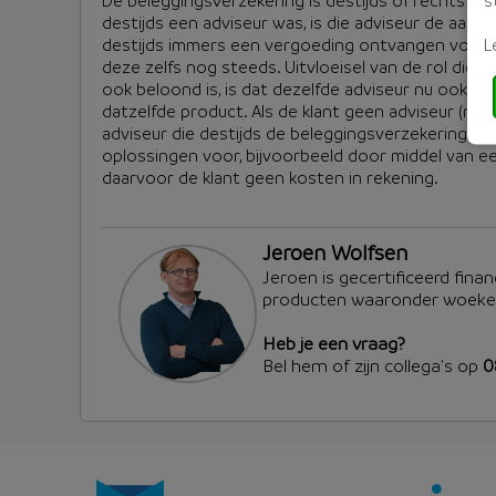
De beleggingsverzekering is destijds of rechtstree
destijds een adviseur was, is die adviseur de aan
L
destijds immers een vergoeding ontvangen voor zij
deze zelfs nog steeds. Uitvloeisel van de rol die 
ook beloond is, is dat dezelfde adviseur nu ook (
datzelfde product. Als de klant geen adviseur (me
adviseur die destijds de beleggingsverzekering he
oplossingen voor, bijvoorbeeld door middel van ee
daarvoor de klant geen kosten in rekening.
Jeroen Wolfsen
Jeroen is gecertificeerd finan
producten waaronder woeker
Heb je een vraag?
Bel hem of zijn collega's op
0