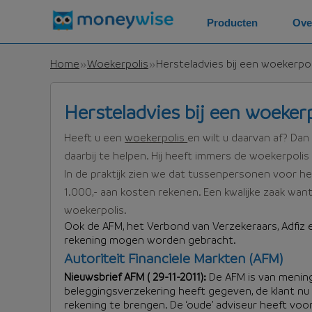
Producten
Ove
Home
Woekerpolis
Hersteladvies bij een woekerpol
Hersteladvies bij een woeker
Heeft u een
woekerpolis
en wilt u daarvan af? Da
daarbij te helpen. Hij heeft immers de woekerpolis
In de praktijk zien we dat tussenpersonen voor he
1.000,- aan kosten rekenen. Een kwalijke zaak wan
woekerpolis.
Ook de AFM, het Verbond van Verzekeraars, Adfiz e
rekening mogen worden gebracht.
Autoriteit Financiele Markten (AFM)
Nieuwsbrief AFM ( 29-11-2011):
De AFM is van mening 
beleggingsverzekering heeft gegeven, de klant n
rekening te brengen. De ‘oude’ adviseur heeft v