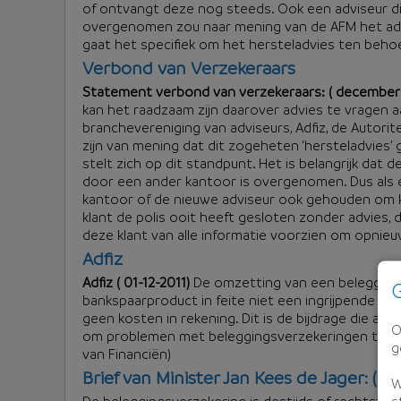
of ontvangt deze nog steeds. Ook een adviseur di
overgenomen zou naar mening van de AFM het advi
gaat het specifiek om het hersteladvies ten beho
Verbond van Verzekeraars
Statement verbond van verzekeraars: ( december 
kan het raadzaam zijn daarover advies te vragen aa
branchevereniging van adviseurs, Adfiz, de Autorite
zijn van mening dat dit zogeheten ‘hersteladvies’
stelt zich op dit standpunt. Het is belangrijk dat 
door een ander kantoor is overgenomen. Dus als ee
kantoor of de nieuwe adviseur ook gehouden om k
klant de polis ooit heeft gesloten zonder advies, d
deze klant van alle informatie voorzien om opnie
Adfiz
Adfiz ( 01-12-2011)
De omzetting van een beleggingsv
G
bankspaarproduct in feite niet een ingrijpende aa
geen kosten in rekening. Dit is de bijdrage die ad
O
om problemen met beleggingsverzekeringen tot ee
g
van Financiën)
Brief van Minister Jan Kees de Jager: (24-
W
s