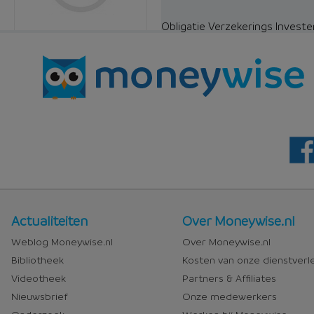
Obligatie Verzekerings Invester
Nieuws
Over
Actualiteiten
Over Moneywise.nl
en
Moneywise
Weblog Moneywise.nl
Over Moneywise.nl
media
Bibliotheek
Kosten van onze dienstverl
Videotheek
Partners & Affiliates
Nieuwsbrief
Onze medewerkers