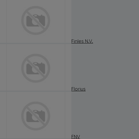
Finles N.V.
Florius
FNV