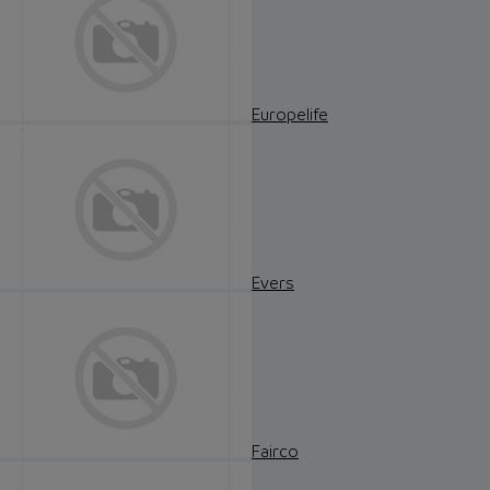
Europelife
Evers
Fairco