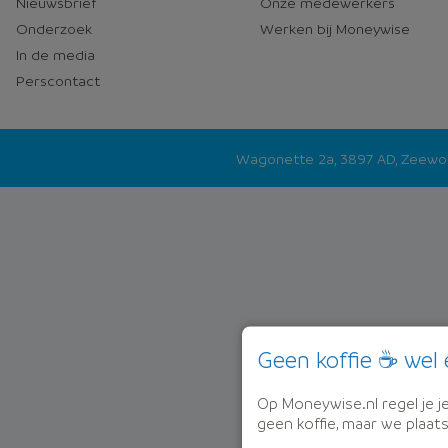
Nieuwsbrief
Onze medewerkers
Onderzoek
Werken bij Moneywise
In de media
Perscontact
Wagonette 2a, 3897 AD, Zeew
Geen koffie ☕ wel 
Op Moneywise.nl regel je je 
geen koffie, maar we plaat