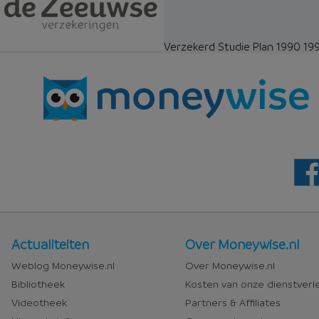
Verzekerd Studie Plan 1990 19
Nieuws
Over
Actualiteiten
Over Moneywise.nl
en
Moneywise
Weblog Moneywise.nl
Over Moneywise.nl
media
Bibliotheek
Kosten van onze dienstverl
Videotheek
Partners & Affiliates