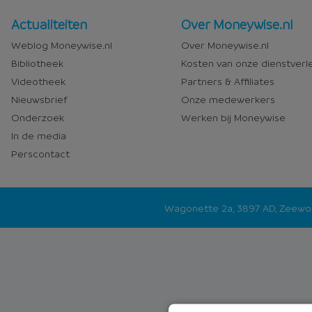
Nieuws
Over
Actualiteiten
Over Moneywise.nl
en
Moneywise
Weblog Moneywise.nl
Over Moneywise.nl
media
Bibliotheek
Kosten van onze dienstverl
Videotheek
Partners & Affiliates
Nieuwsbrief
Onze medewerkers
Onderzoek
Werken bij Moneywise
In de media
Perscontact
Wagonette 2a, 3897 AD, Zeew