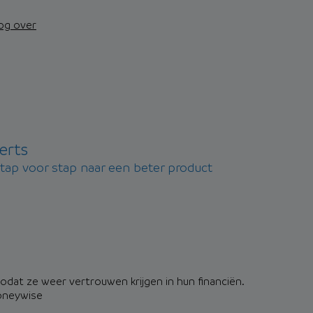
nog over
erts
stap voor stap naar een beter product
dat ze weer vertrouwen krijgen in hun financiën.
oneywise