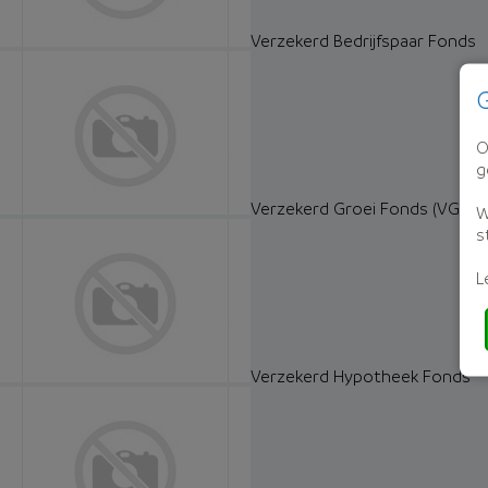
Verzekerd Bedrijfspaar Fonds
G
O
g
Verzekerd Groei Fonds (VGF)
W
s
L
Verzekerd Hypotheek Fonds