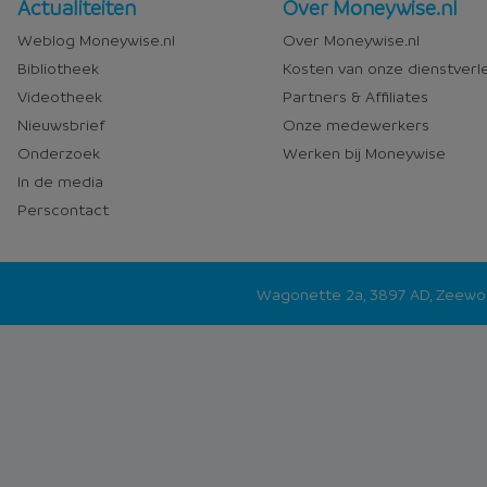
Nieuws
Over
Actualiteiten
Over Moneywise.nl
en
Moneywise
Weblog Moneywise.nl
Over Moneywise.nl
media
Bibliotheek
Kosten van onze dienstverl
Videotheek
Partners & Affiliates
Nieuwsbrief
Onze medewerkers
Onderzoek
Werken bij Moneywise
In de media
Perscontact
Wagonette 2a, 3897 AD, Zeew