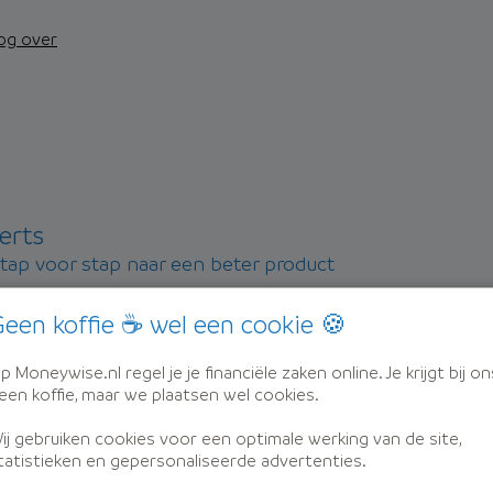
nog over
erts
stap voor stap naar een beter product
een koffie ☕ wel een cookie 🍪
p Moneywise.nl regel je je financiële zaken online. Je krijgt bij on
een koffie, maar we plaatsen wel cookies.
ij gebruiken cookies voor een optimale werking van de site,
dat ze weer vertrouwen krijgen in hun financiën.
tatistieken en gepersonaliseerde advertenties.
oneywise