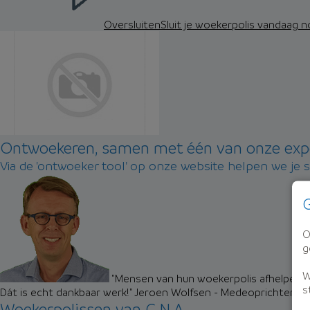
Oversluiten
Sluit je woekerpolis vandaag 
Ontwoekeren, samen met één van onze exp
Via de 'ontwoeker tool' op onze website helpen we je 
G
O
g
W
"Mensen van hun woekerpolis afhelpen zo
s
Dát is echt dankbaar werk!"
Jeroen Wolfsen - Medeoprichter M
Woekerpolissen van C.N.A.