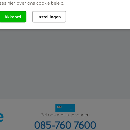
ees hier over ons
cookie beleid
.
et u een overzicht van de woekerpolissen.
Akkoord
Instellingen
...
Bel ons met al je vragen
085-760 7600