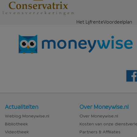
Het LijfrenteVoordeelplan
Nieuws
Over
Actualiteiten
Over Moneywise.nl
en
Moneywise
Weblog Moneywise.nl
Over Moneywise.nl
media
Bibliotheek
Kosten van onze dienstverl
Videotheek
Partners & Affiliates